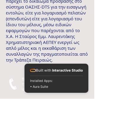
παρέχει το δικαίωμα πρόσβασης στο
σύστημα ΟΑΣΗΣ-DTS για την εισαγωγή
εντολών, είτε για λογαριασμό πελατών
(επενδυτών) είτε για λογαριασμό του
ίδιου του μέλους, μέσω ειδικών
εφαρμογών που παρέχονται από το
Χ.Α. Η Σταύρος Εμμ. Λαυρεντάκης
Χρηματιστηριακή ΑΕΠΕΥ ενεργεί ως
απλό μέλος και η εκκαθάριση των
συναλλαγών της πραγματοποιείται από
την Τράπεζα Πειραιώς.
Built with
Interactive Studio
Τηλεφωνο - Φαξ
Installed Apps:
T:
+30 210 3213336 - 8
• Aura Suite
Φ: +30
210 3246572
Επικοινωνία email
lavre@otenet.gr
Επισκευθείτε μας
Σοφοκλέους 7-9