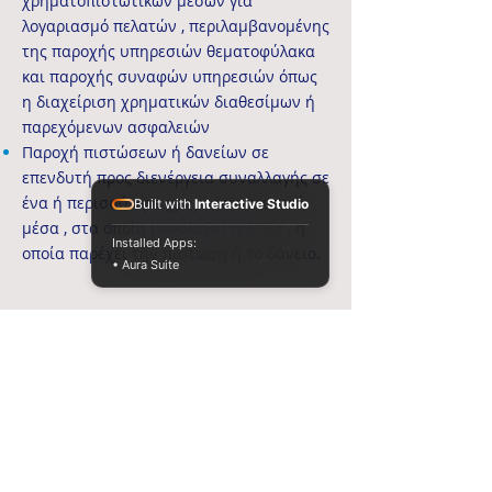
χρηματοπιστωτικών μέσων για
λογαριασμό πελατών , περιλαμβανομένης
της παροχής υπηρεσιών θεματοφύλακα
και παροχής συναφών υπηρεσιών όπως
η διαχείριση χρηματικών διαθεσίμων ή
παρεχόμενων ασφαλειών
Παροχή πιστώσεων ή δανείων σε
επενδυτή προς διενέργεια συναλλαγής σε
ένα ή περισσότερα χρηματοπιστωτικά
Built with
Interactive Studio
μέσα , στα οποία μεσολαβεί η ΕΠΕΥ , η
Installed Apps:
οποία παρέχει την πίστωση ή το δάνειο.
• Aura Suite
Ιστορικό Προφίλ
Τηλεφωνο - Φαξ
T:
+30 210 3213336 - 8
Φ: +30
210 3246572