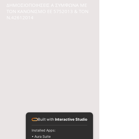
ΔΗΜΟΣΙΟΠΟΙΗΣΕΙΣ Α ΣΥΜΦΩΝΑ ΜΕ
ΤON ΚΑΝΟΝΙΣΜΟ ΕΕ
5752013
& ΤΟΝ
Ν.42612014
Built with
Interactive Studio
Installed Apps:
• Aura Suite