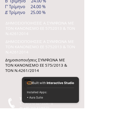
B’ Τρίμηνο 24.00 %
Γ’ Τρίμηνο 24.00 %
Δ’ Τρίμηνο 25.00 %
ΔΗΜΟΣΙΟΠΟΙΗΣΕΙΣ Α ΣΥΜΦΩΝΑ ΜΕ
ΤON ΚΑΝΟΝΙΣΜΟ ΕΕ
5752013
& ΤΟΝ
Ν.42612014
ΔΗΜΟΣΙΟΠΟΙΗΣΕΙΣ Α ΣΥΜΦΩΝΑ ΜΕ
ΤON ΚΑΝΟΝΙΣΜΟ ΕΕ
5752013
& ΤΟΝ
Ν.42612014
Δημοσιοποιήσεις ΣΥΜΦΩΝΑ ΜΕ
ΤON ΚΑΝΟΝΙΣΜΟ ΕΕ 575/2013 &
ΤΟΝ Ν.4261/2014
Built with
Interactive Studio
Installed Apps:
• Aura Suite
Τηλεφωνο - Φαξ
T:
+30 210 3213336 - 8
Φ: +30
210 3246572