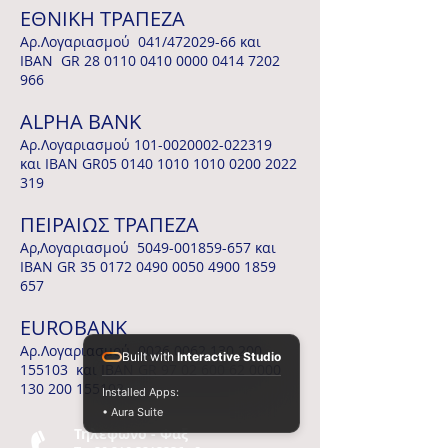
ΕΘΝΙΚΗ ΤΡΑΠΕΖΑ
Αρ.Λογαριασμού 041/472029-66 και
ΙΒΑΝ GR
28 0110 0410 0000
0414 7202
966
ALPHA BANK
Αρ.Λογαριασμού
101-0020002-022319
και IBAN GR05
0140 1010
1010
0200 2022
319
ΠΕΙΡΑΙΩΣ ΤΡΑΠΕΖΑ
Αρ,Λογαριασμού
5049-001859-657
και
IBAN GR
35 0172 0490 0050
4900 1859
657
EUROBANK
Αρ.Λογαριασμού
0026 0062 130 200
Built with
Interactive Studio
155103 και IBAN GR
97 02 600 62 0000
130
200 155103
Installed Apps:
• Aura Suite
Τηλεφωνο - Φαξ