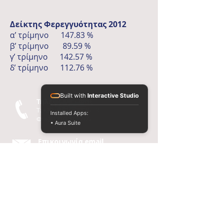
Δείκτης Φερεγγυότητας 2012
α’ τρίμηνο 147.83 %
β’ τρίμηνο 89.59 %
γ’ τρίμηνο 142.57 %
δ’ τρίμηνο 112.76 %
Built with
Interactive Studio
Τηλεφωνο - Φαξ
T:
+30 210 3213336 - 8
Installed Apps:
Φ: +30
210 3246572
• Aura Suite
Επικοινωνία email
lavre@otenet.gr
Επισκευθείτε μας
Σοφοκλέους 7-9
10559, Αθήνα
© 2015
Σταυρος Εμμ.