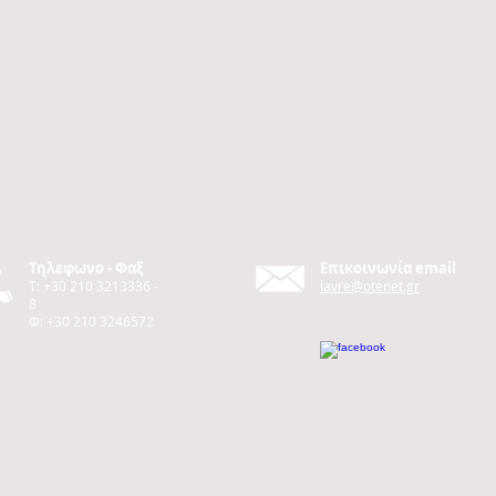
Τηλεφωνο - Φαξ
Επικοινωνία email
T: +30 210 3213336 -
lavre@otenet.gr
8
Φ: +30 210 3246572