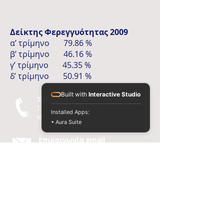
Δείκτης Φερεγγυότητας 2009
α’ τρίμηνο 79.86 %
β’ τρίμηνο 46.16 %
γ’ τρίμηνο 45.35 %
δ’ τρίμηνο 50.91 %
Built with
Interactive Studio
Τηλεφωνο - Φαξ
T:
+30 210 3213336 - 8
Installed Apps:
Φ: +30
210 3246572
• Aura Suite
Επικοινωνία email
lavre@otenet.gr
Επισκευθείτε μας
Σοφοκλέους 7-9
10559, Αθήνα
© 2015
Σταυρος Εμμ.